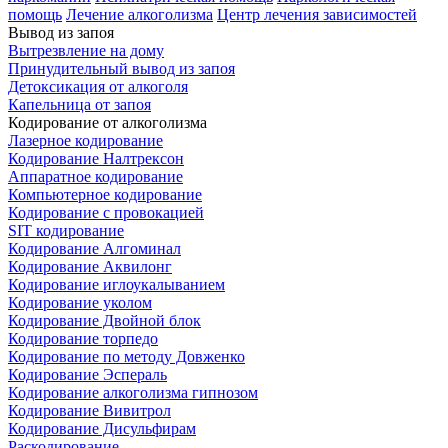
помощь
Лечение алкоголизма
Центр лечения зависимостей
Вывод из запоя
Вытрезвление на дому
Принудительный вывод из запоя
Детоксикация от алкоголя
Капельница от запоя
Кодирование от алкоголизма
Лазерное кодирование
Кодирование Налтрексон
Аппаратное кодирование
Компьютерное кодирование
Кодирование с провокацией
SIT кодирование
Кодирование Алгоминал
Кодирование Аквилонг
Кодирование иглоукалыванием
Кодирование уколом
Кодирование Двойной блок
Кодирование торпедо
Кодирование по методу Довженко
Кодирование Эспераль
Кодирование алкоголизма гипнозом
Кодирование Вивитрол
Кодирование Дисульфирам
Раскодирование