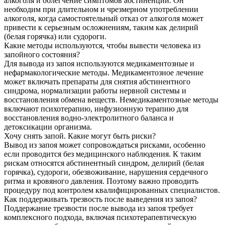
алкоголя и облегчение симптомов абстиненции. Он
необходим при длительном и чрезмерном употреблении
алкоголя, когда самостоятельный отказ от алкоголя может
привести к серьезным осложнениям, таким как делирий
(белая горячка) или судороги.
Какие методы используются, чтобы вывести человека из
запойного состояния?
Для вывода из запоя используются медикаментозные и
нефармакологические методы. Медикаментозное лечение
может включать препараты для снятия абстинентного
синдрома, нормализации работы нервной системы и
восстановления обмена веществ. Немедикаментозные методы
включают психотерапию, инфузионную терапию для
восстановления водно-электролитного баланса и
детоксикации организма.
Хочу снять запой. Какие могут быть риски?
Вывод из запоя может сопровождаться рисками, особенно
если проводится без медицинского наблюдения. К таким
рискам относятся абстинентный синдром, делирий (белая
горячка), судороги, обезвоживание, нарушения сердечного
ритма и кровяного давления. Поэтому важно проводить
процедуру под контролем квалифицированных специалистов.
Как поддерживать трезвость после выведения из запоя?
Поддержание трезвости после вывода из запоя требует
комплексного подхода, включая психотерапевтическую