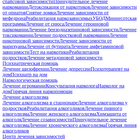
спайсовой зависимости
Принудительное лечение
наркомании
Детоксикация от наркотиков
Лечение зависимости
от опиатов
Снятие ломки
Лечение зависимости от
мефедрона
Реабилитация наркозависимых
УБОД
Миннесотская
программа
Лечение от снюса
Лечение героиновой
наркомании
Лечение бензодиазепиновой зависимости
Лечение
токсикомании
Лечение подростковой наркомании
Лечение
никотиновой зависимости
Лечение зависимости от
марихуаны
Лечение от бутирата
Лечение амфетаминовой
зависимости
Тест на наркотики
Реабилитация
подростков
Лечение метадоновой зависимости
Психиатрическая помощь
Лечение шизофрении
Лечение депрессии
Психотерапевт на
дом
Психиатр на дом
Наркологическая помощь
Лечение игромании
Консультация нарколога
Нарколог на
дом
Горячая линия наркопомощи
Лечение алкоголизма
Лечение алкоголизма в стационаре
Лечение алкоголизма у
подростков
Реабилитация алкоголиков
Лечение пивного
алкоголизма
Лечение женского алкоголизма
Химзащита от
алкоголя
Лечение созависимости
Принудительное лечение
алкоголизма
Лечение хронического алкоголизма
Горячая линия
алкоголиков
Центр лечения зависимостей