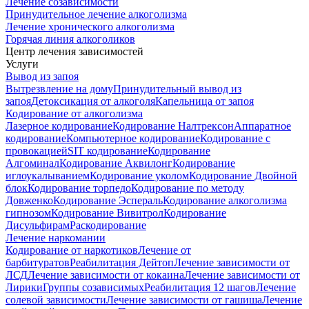
Лечение созависимости
Принудительное лечение алкоголизма
Лечение хронического алкоголизма
Горячая линия алкоголиков
Центр лечения зависимостей
Услуги
Вывод из запоя
Вытрезвление на дому
Принудительный вывод из
запоя
Детоксикация от алкоголя
Капельница от запоя
Кодирование от алкоголизма
Лазерное кодирование
Кодирование Налтрексон
Аппаратное
кодирование
Компьютерное кодирование
Кодирование с
провокацией
SIT кодирование
Кодирование
Алгоминал
Кодирование Аквилонг
Кодирование
иглоукалыванием
Кодирование уколом
Кодирование Двойной
блок
Кодирование торпедо
Кодирование по методу
Довженко
Кодирование Эспераль
Кодирование алкоголизма
гипнозом
Кодирование Вивитрол
Кодирование
Дисульфирам
Раскодирование
Лечение наркомании
Кодирование от наркотиков
Лечение от
барбитуратов
Реабилитация Дейтоп
Лечение зависимости от
ЛСД
Лечение зависимости от кокаина
Лечение зависимости от
Лирики
Группы созависимых
Реабилитация 12 шагов
Лечение
солевой зависимости
Лечение зависимости от гашиша
Лечение