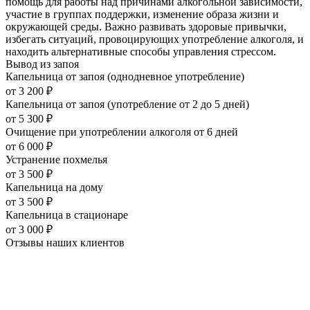
помощь для работы над причинами алкогольной зависимости,
участие в группах поддержки, изменение образа жизни и
окружающей среды. Важно развивать здоровые привычки,
избегать ситуаций, провоцирующих употребление алкоголя, и
находить альтернативные способы управления стрессом.
Вывод из запоя
Капельница от запоя (однодневное употребление)
от
3 200
₽
Капельница от запоя (употребление от 2 до 5 дней)
от
5 300
₽
Очищение при употреблении алкоголя от 6 дней
от
6 000
₽
Устранение похмелья
от
3 500
₽
Капельница на дому
от
3 500
₽
Капельница в стационаре
от
3 000
₽
Отзывы наших
клиентов