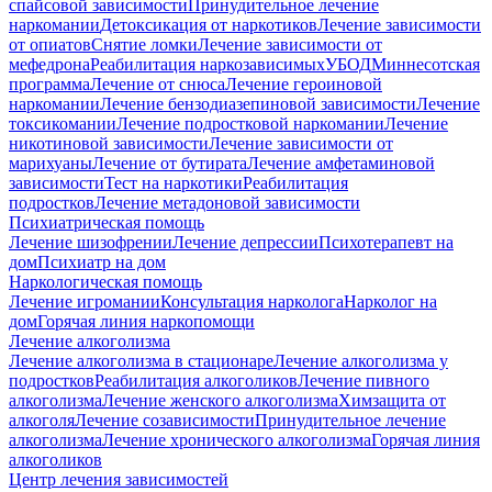
спайсовой зависимости
Принудительное лечение
наркомании
Детоксикация от наркотиков
Лечение зависимости
от опиатов
Снятие ломки
Лечение зависимости от
мефедрона
Реабилитация наркозависимых
УБОД
Миннесотская
программа
Лечение от снюса
Лечение героиновой
наркомании
Лечение бензодиазепиновой зависимости
Лечение
токсикомании
Лечение подростковой наркомании
Лечение
никотиновой зависимости
Лечение зависимости от
марихуаны
Лечение от бутирата
Лечение амфетаминовой
зависимости
Тест на наркотики
Реабилитация
подростков
Лечение метадоновой зависимости
Психиатрическая помощь
Лечение шизофрении
Лечение депрессии
Психотерапевт на
дом
Психиатр на дом
Наркологическая помощь
Лечение игромании
Консультация нарколога
Нарколог на
дом
Горячая линия наркопомощи
Лечение алкоголизма
Лечение алкоголизма в стационаре
Лечение алкоголизма у
подростков
Реабилитация алкоголиков
Лечение пивного
алкоголизма
Лечение женского алкоголизма
Химзащита от
алкоголя
Лечение созависимости
Принудительное лечение
алкоголизма
Лечение хронического алкоголизма
Горячая линия
алкоголиков
Центр лечения зависимостей