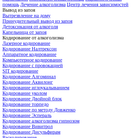
помощь
Лечение алкоголизма
Центр лечения зависимостей
Вывод из запоя
Вытрезвление на дому
Принудительный вывод из запоя
Детоксикация от алкоголя
Капельница от запоя
Кодирование от алкоголизма
Лазерное кодирование
Кодирование Налтрексон
Аппаратное кодирование
Компьютерное кодирование
Кодирование с провокацией
SIT кодирование
Кодирование Алгоминал
Кодирование Аквилонг
Кодирование иглоукалыванием
Кодирование уколом
Кодирование Двойной блок
Кодирование торпедо
Кодирование по методу Довженко
Кодирование Эспераль
Кодирование алкоголизма гипнозом
Кодирование Вивитрол
Кодирование Дисульфирам
Раскодирование