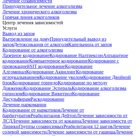
Лечение созависимости
Принудительное лечение алкоголизма
Лечение хронического алкоголизма
Горячая линия алкоголиков
Центр лечения зависимостей
Услуги
Вывод из запоя
Вытрезвление на дому
Принудительный вывод из
запоя
Детоксикация от алкоголя
Капельница от запоя
Кодирование от алкоголизма
Лазерное кодирование
Кодирование Налтрексон
Аппаратное
кодирование
Компьютерное кодирование
Кодирование с
провокацией
SIT кодирование
Кодирование
Алгоминал
Кодирование Аквилонг
Кодирование
иглоукалыванием
Кодирование уколом
Кодирование Двойной
блок
Кодирование торпедо
Кодирование по методу
Довженко
Кодирование Эспераль
Кодирование алкоголизма
гипнозом
Кодирование Вивитрол
Кодирование
Дисульфирам
Раскодирование
Лечение наркомании
Кодирование от наркотиков
Лечение от
барбитуратов
Реабилитация Дейтоп
Лечение зависимости от
ЛСД
Лечение зависимости от кокаина
Лечение зависимости от
Лирики
Группы созависимых
Реабилитация 12 шагов
Лечение
солевой зависимости
Лечение зависимости от гашиша
Лечение