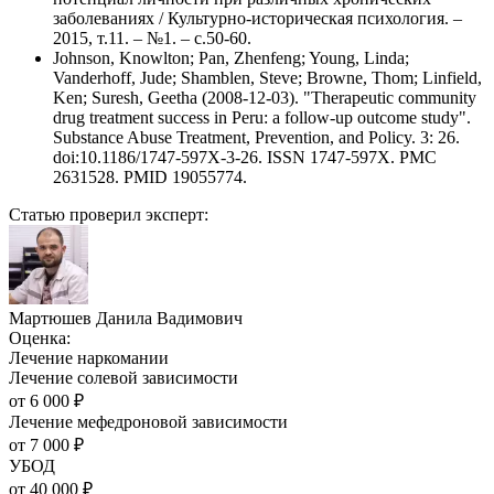
заболеваниях / Культурно-историческая психология. –
2015, т.11. – №1. – с.50-60.
Johnson, Knowlton; Pan, Zhenfeng; Young, Linda;
Vanderhoff, Jude; Shamblen, Steve; Browne, Thom; Linfield,
Ken; Suresh, Geetha (2008-12-03). "Therapeutic community
drug treatment success in Peru: a follow-up outcome study".
Substance Abuse Treatment, Prevention, and Policy. 3: 26.
doi:10.1186/1747-597X-3-26. ISSN 1747-597X. PMC
2631528. PMID 19055774.
Статью проверил эксперт:
Мартюшев Данила Вадимович
Оценка:
Лечение наркомании
Лечение солевой зависимости
от
6 000
₽
Лечение мефедроновой зависимости
от
7 000
₽
УБОД
от
40 000
₽