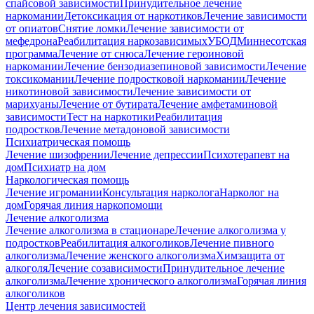
спайсовой зависимости
Принудительное лечение
наркомании
Детоксикация от наркотиков
Лечение зависимости
от опиатов
Снятие ломки
Лечение зависимости от
мефедрона
Реабилитация наркозависимых
УБОД
Миннесотская
программа
Лечение от снюса
Лечение героиновой
наркомании
Лечение бензодиазепиновой зависимости
Лечение
токсикомании
Лечение подростковой наркомании
Лечение
никотиновой зависимости
Лечение зависимости от
марихуаны
Лечение от бутирата
Лечение амфетаминовой
зависимости
Тест на наркотики
Реабилитация
подростков
Лечение метадоновой зависимости
Психиатрическая помощь
Лечение шизофрении
Лечение депрессии
Психотерапевт на
дом
Психиатр на дом
Наркологическая помощь
Лечение игромании
Консультация нарколога
Нарколог на
дом
Горячая линия наркопомощи
Лечение алкоголизма
Лечение алкоголизма в стационаре
Лечение алкоголизма у
подростков
Реабилитация алкоголиков
Лечение пивного
алкоголизма
Лечение женского алкоголизма
Химзащита от
алкоголя
Лечение созависимости
Принудительное лечение
алкоголизма
Лечение хронического алкоголизма
Горячая линия
алкоголиков
Центр лечения зависимостей