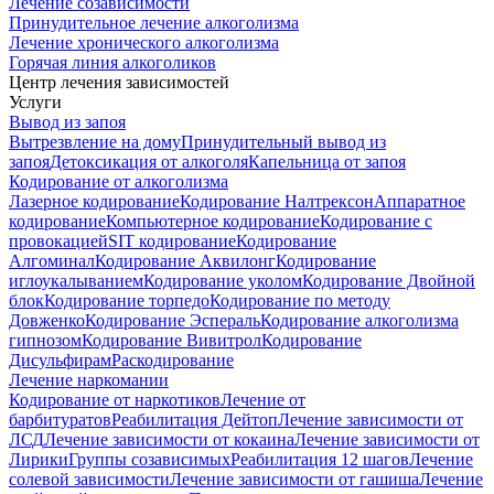
Лечение созависимости
Принудительное лечение алкоголизма
Лечение хронического алкоголизма
Горячая линия алкоголиков
Центр лечения зависимостей
Услуги
Вывод из запоя
Вытрезвление на дому
Принудительный вывод из
запоя
Детоксикация от алкоголя
Капельница от запоя
Кодирование от алкоголизма
Лазерное кодирование
Кодирование Налтрексон
Аппаратное
кодирование
Компьютерное кодирование
Кодирование с
провокацией
SIT кодирование
Кодирование
Алгоминал
Кодирование Аквилонг
Кодирование
иглоукалыванием
Кодирование уколом
Кодирование Двойной
блок
Кодирование торпедо
Кодирование по методу
Довженко
Кодирование Эспераль
Кодирование алкоголизма
гипнозом
Кодирование Вивитрол
Кодирование
Дисульфирам
Раскодирование
Лечение наркомании
Кодирование от наркотиков
Лечение от
барбитуратов
Реабилитация Дейтоп
Лечение зависимости от
ЛСД
Лечение зависимости от кокаина
Лечение зависимости от
Лирики
Группы созависимых
Реабилитация 12 шагов
Лечение
солевой зависимости
Лечение зависимости от гашиша
Лечение