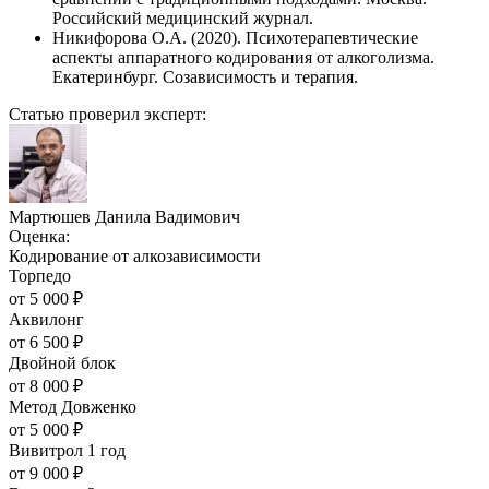
Российский медицинский журнал.
Никифорова О.А. (2020). Психотерапевтические
аспекты аппаратного кодирования от алкоголизма.
Екатеринбург. Созависимость и терапия.
Статью проверил эксперт:
Мартюшев Данила Вадимович
Оценка:
Кодирование от алкозависимости
Торпедо
от
5 000
₽
Аквилонг
от
6 500
₽
Двойной блок
от
8 000
₽
Метод Довженко
от
5 000
₽
Вивитрол 1 год
от
9 000
₽