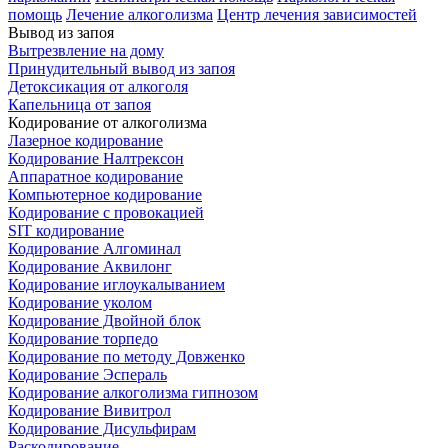
помощь
Лечение алкоголизма
Центр лечения зависимостей
Вывод из запоя
Вытрезвление на дому
Принудительный вывод из запоя
Детоксикация от алкоголя
Капельница от запоя
Кодирование от алкоголизма
Лазерное кодирование
Кодирование Налтрексон
Аппаратное кодирование
Компьютерное кодирование
Кодирование с провокацией
SIT кодирование
Кодирование Алгоминал
Кодирование Аквилонг
Кодирование иглоукалыванием
Кодирование уколом
Кодирование Двойной блок
Кодирование торпедо
Кодирование по методу Довженко
Кодирование Эспераль
Кодирование алкоголизма гипнозом
Кодирование Вивитрол
Кодирование Дисульфирам
Раскодирование