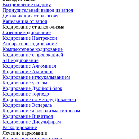
Вытрезвление на дому
Принудительный вывод из запоя
Детоксикация от алкоголя
Капельница от запоя
Кодирование от алкоголизма
Лазерное кодирование
Кодирование Налтрексон
Аппаратное кодирование
Компьютерное кодирование
Кодирование с провокацией
SIT кодирование
Кодирование Алгоминал
Кодирование Аквилонг
Кодирование иглоукалыванием
Кодирование уколом
Кодирование Двойной блок
Кодирование торпедо
Кодирование по методу Довженко
Кодирование Эспераль
Кодирование алкоголизма гипнозом
Кодирование Вивитрол
Кодирование Дисульфирам
Раскодирование
Лечение наркомании
Кодирование от наркотиков