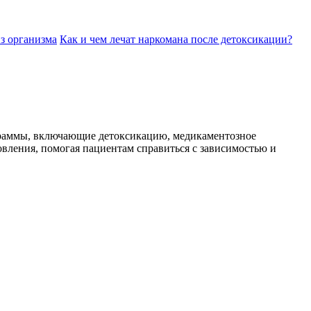
з организма
Как и чем лечат наркомана после детоксикации?
граммы, включающие детоксикацию, медикаментозное
вления, помогая пациентам справиться с зависимостью и