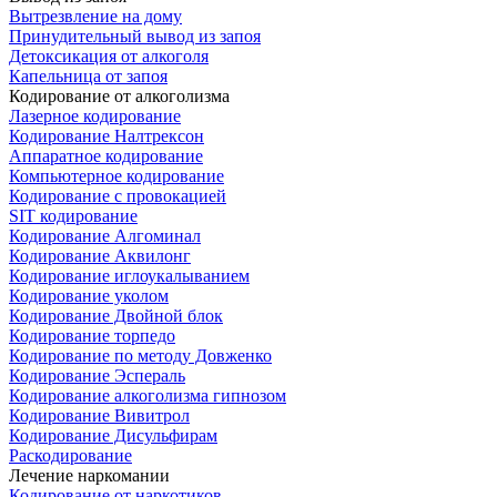
Вытрезвление на дому
Принудительный вывод из запоя
Детоксикация от алкоголя
Капельница от запоя
Кодирование от алкоголизма
Лазерное кодирование
Кодирование Налтрексон
Аппаратное кодирование
Компьютерное кодирование
Кодирование с провокацией
SIT кодирование
Кодирование Алгоминал
Кодирование Аквилонг
Кодирование иглоукалыванием
Кодирование уколом
Кодирование Двойной блок
Кодирование торпедо
Кодирование по методу Довженко
Кодирование Эспераль
Кодирование алкоголизма гипнозом
Кодирование Вивитрол
Кодирование Дисульфирам
Раскодирование
Лечение наркомании
Кодирование от наркотиков