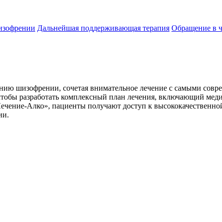
изофрении
Дальнейшая поддерживающая терапия
Обращение в 
ению шизофрении, сочетая внимательное лечение с самыми сов
 чтобы разработать комплексный план лечения, включающий мед
Лечение-Алко», пациенты получают доступ к высококачественн
ии.