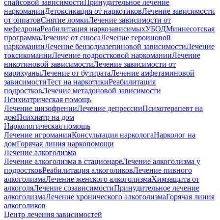
спайсовой зависимости
Принудительное лечение
наркомании
Детоксикация от наркотиков
Лечение зависимости
от опиатов
Снятие ломки
Лечение зависимости от
мефедрона
Реабилитация наркозависимых
УБОД
Миннесотская
программа
Лечение от снюса
Лечение героиновой
наркомании
Лечение бензодиазепиновой зависимости
Лечение
токсикомании
Лечение подростковой наркомании
Лечение
никотиновой зависимости
Лечение зависимости от
марихуаны
Лечение от бутирата
Лечение амфетаминовой
зависимости
Тест на наркотики
Реабилитация
подростков
Лечение метадоновой зависимости
Психиатрическая помощь
Лечение шизофрении
Лечение депрессии
Психотерапевт на
дом
Психиатр на дом
Наркологическая помощь
Лечение игромании
Консультация нарколога
Нарколог на
дом
Горячая линия наркопомощи
Лечение алкоголизма
Лечение алкоголизма в стационаре
Лечение алкоголизма у
подростков
Реабилитация алкоголиков
Лечение пивного
алкоголизма
Лечение женского алкоголизма
Химзащита от
алкоголя
Лечение созависимости
Принудительное лечение
алкоголизма
Лечение хронического алкоголизма
Горячая линия
алкоголиков
Центр лечения зависимостей