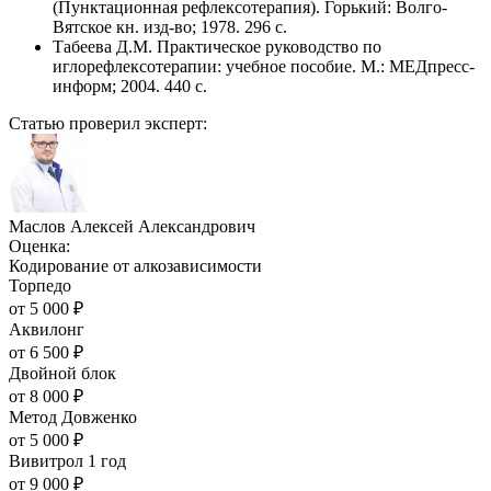
(Пунктационная рефлексотерапия). Горький: Волго-
Вятское кн. изд-во; 1978. 296 с.
Табеева Д.М. Практическое руководство по
иглорефлексотерапии: учебное пособие. М.: МЕДпресс-
информ; 2004. 440 с.
Статью проверил эксперт:
Маслов Алексей Александрович
Оценка:
Кодирование от алкозависимости
Торпедо
от
5 000
₽
Аквилонг
от
6 500
₽
Двойной блок
от
8 000
₽
Метод Довженко
от
5 000
₽
Вивитрол 1 год
от
9 000
₽