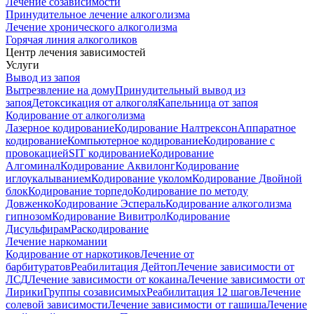
Лечение созависимости
Принудительное лечение алкоголизма
Лечение хронического алкоголизма
Горячая линия алкоголиков
Центр лечения зависимостей
Услуги
Вывод из запоя
Вытрезвление на дому
Принудительный вывод из
запоя
Детоксикация от алкоголя
Капельница от запоя
Кодирование от алкоголизма
Лазерное кодирование
Кодирование Налтрексон
Аппаратное
кодирование
Компьютерное кодирование
Кодирование с
провокацией
SIT кодирование
Кодирование
Алгоминал
Кодирование Аквилонг
Кодирование
иглоукалыванием
Кодирование уколом
Кодирование Двойной
блок
Кодирование торпедо
Кодирование по методу
Довженко
Кодирование Эспераль
Кодирование алкоголизма
гипнозом
Кодирование Вивитрол
Кодирование
Дисульфирам
Раскодирование
Лечение наркомании
Кодирование от наркотиков
Лечение от
барбитуратов
Реабилитация Дейтоп
Лечение зависимости от
ЛСД
Лечение зависимости от кокаина
Лечение зависимости от
Лирики
Группы созависимых
Реабилитация 12 шагов
Лечение
солевой зависимости
Лечение зависимости от гашиша
Лечение