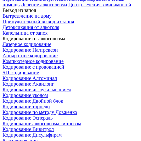
помощь
Лечение алкоголизма
Центр лечения зависимостей
Вывод из запоя
Вытрезвление на дому
Принудительный вывод из запоя
Детоксикация от алкоголя
Капельница от запоя
Кодирование от алкоголизма
Лазерное кодирование
Кодирование Налтрексон
Аппаратное кодирование
Компьютерное кодирование
Кодирование с провокацией
SIT кодирование
Кодирование Алгоминал
Кодирование Аквилонг
Кодирование иглоукалыванием
Кодирование уколом
Кодирование Двойной блок
Кодирование торпедо
Кодирование по методу Довженко
Кодирование Эспераль
Кодирование алкоголизма гипнозом
Кодирование Вивитрол
Кодирование Дисульфирам
Раскодирование