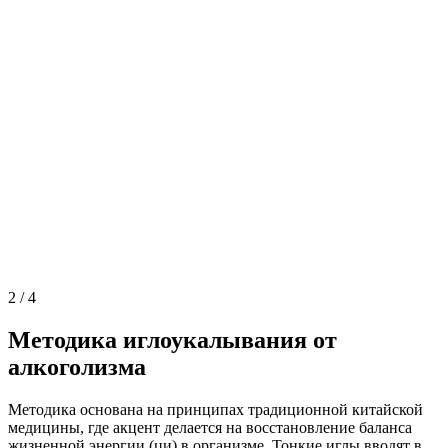
2
/
4
Методика иглоукалывания от
алкоголизма
Методика основана на принципах традиционной китайской
медицины, где акцент делается на восстановление баланса
жизненной энергии (ци) в организме. Тонкие иглы вводят в