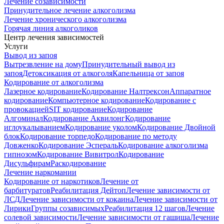
Лечение созависимости
Принудительное лечение алкоголизма
Лечение хронического алкоголизма
Горячая линия алкоголиков
Центр лечения зависимостей
Услуги
Вывод из запоя
Вытрезвление на дому
Принудительный вывод из
запоя
Детоксикация от алкоголя
Капельница от запоя
Кодирование от алкоголизма
Лазерное кодирование
Кодирование Налтрексон
Аппаратное
кодирование
Компьютерное кодирование
Кодирование с
провокацией
SIT кодирование
Кодирование
Алгоминал
Кодирование Аквилонг
Кодирование
иглоукалыванием
Кодирование уколом
Кодирование Двойной
блок
Кодирование торпедо
Кодирование по методу
Довженко
Кодирование Эспераль
Кодирование алкоголизма
гипнозом
Кодирование Вивитрол
Кодирование
Дисульфирам
Раскодирование
Лечение наркомании
Кодирование от наркотиков
Лечение от
барбитуратов
Реабилитация Дейтоп
Лечение зависимости от
ЛСД
Лечение зависимости от кокаина
Лечение зависимости от
Лирики
Группы созависимых
Реабилитация 12 шагов
Лечение
солевой зависимости
Лечение зависимости от гашиша
Лечение