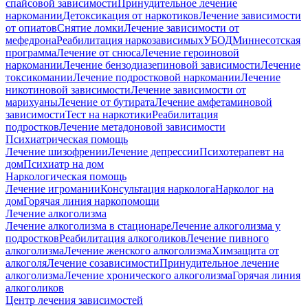
спайсовой зависимости
Принудительное лечение
наркомании
Детоксикация от наркотиков
Лечение зависимости
от опиатов
Снятие ломки
Лечение зависимости от
мефедрона
Реабилитация наркозависимых
УБОД
Миннесотская
программа
Лечение от снюса
Лечение героиновой
наркомании
Лечение бензодиазепиновой зависимости
Лечение
токсикомании
Лечение подростковой наркомании
Лечение
никотиновой зависимости
Лечение зависимости от
марихуаны
Лечение от бутирата
Лечение амфетаминовой
зависимости
Тест на наркотики
Реабилитация
подростков
Лечение метадоновой зависимости
Психиатрическая помощь
Лечение шизофрении
Лечение депрессии
Психотерапевт на
дом
Психиатр на дом
Наркологическая помощь
Лечение игромании
Консультация нарколога
Нарколог на
дом
Горячая линия наркопомощи
Лечение алкоголизма
Лечение алкоголизма в стационаре
Лечение алкоголизма у
подростков
Реабилитация алкоголиков
Лечение пивного
алкоголизма
Лечение женского алкоголизма
Химзащита от
алкоголя
Лечение созависимости
Принудительное лечение
алкоголизма
Лечение хронического алкоголизма
Горячая линия
алкоголиков
Центр лечения зависимостей