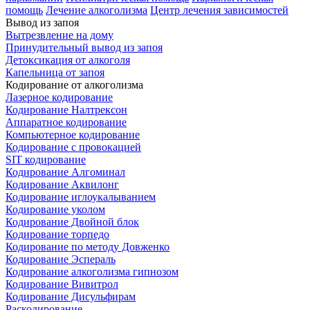
помощь
Лечение алкоголизма
Центр лечения зависимостей
Вывод из запоя
Вытрезвление на дому
Принудительный вывод из запоя
Детоксикация от алкоголя
Капельница от запоя
Кодирование от алкоголизма
Лазерное кодирование
Кодирование Налтрексон
Аппаратное кодирование
Компьютерное кодирование
Кодирование с провокацией
SIT кодирование
Кодирование Алгоминал
Кодирование Аквилонг
Кодирование иглоукалыванием
Кодирование уколом
Кодирование Двойной блок
Кодирование торпедо
Кодирование по методу Довженко
Кодирование Эспераль
Кодирование алкоголизма гипнозом
Кодирование Вивитрол
Кодирование Дисульфирам
Раскодирование